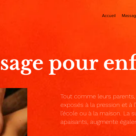
Accueil
Massag
sage pour enf
Tout comme leurs parents, 
exposés à la pression et à l
l’école ou à la maison. La s
apaisants, augmente égalem