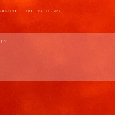
mplace en aucun cas un avis
t ?