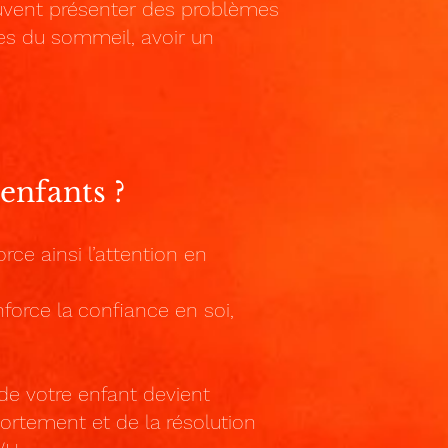
peuvent présenter des problèmes
les du sommeil, avoir un
enfants ?
rce ainsi l’attention en
enforce la confiance en soi,
 de votre enfant devient
rtement et de la résolution