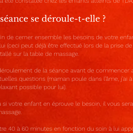
a été constatée chez les enfants atteints de TDA
éance se déroule-t-elle ?
in de cerner ensemble les besoins de votre enfan
ui (ceci peut déjà être effectué lors de la prise de
allé sur la table de massage.
e déroulement de la séance avant de commencer af
tuelles questions (maman poule dans l’âme, j’ai
elaxant possible pour lui).
u si votre enfant en éprouve le besoin, il vous ser
 massage.
re 40 à 60 minutes en fonction du soin à lui appo