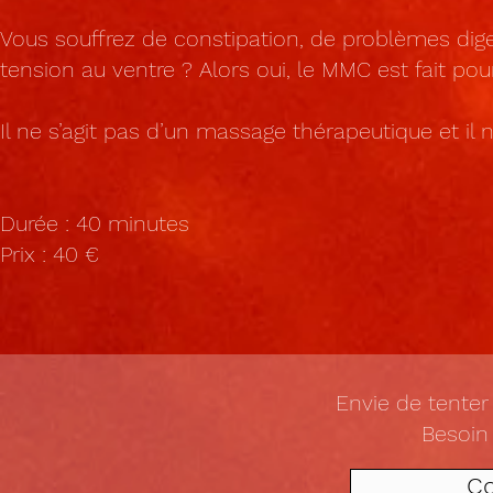
Vous souffrez de constipation, de problèmes diges
tension au ventre ? Alors oui, le MMC est fait pou
Il ne s’agit pas d’un massage thérapeutique et i
Durée : 40 minutes
Prix : 40 €
Envie de tenter
Besoin
Co