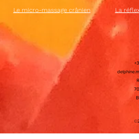
Le micro-massage crânien
La réfle
+3
delphine.
R
70
B
©2