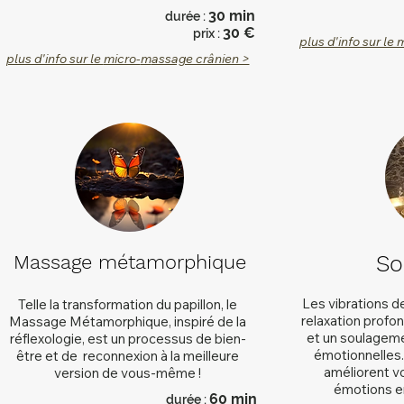
3
0
min
dur
é
e :
3
0 €
prix :
plus d'info sur le 
plus d'info sur le
micro-
m
assage crânien >
Massage métamorphique
So
Les vibrations d
Telle la transformation du papillon, le
relaxation profo
Massage Métamorphique, inspiré de la
et un soulageme
réflexologie, est un processus de bien-
émotionnelles. 
être et de reconnexion à la meilleure
améliorent vo
version de vous-même !
émotions en
6
0
min
dur
é
e :