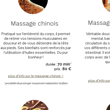
Massag
Massage chinois
Pratiqué sur l'entièreté du corps, il permet
Véritable douch
de retirer vos tensions musculaires en
mental, bais
douceur
et de vous détendre de la tête
circulation du s
aux pieds. Ses bienfaits sont renforcés par
vos différents o
l'utilis
atio
n d'huiles essentielles. Du pur
intestinal. Il 
bonheur !
corps avec de 
qua
70
min
*
d
ur
é
e :
80
€
prix :
plus d'info sur le massage chinois >
plus d'info su
* possibilité de
p
rolonger moye
nnant adaptation tarifai
re