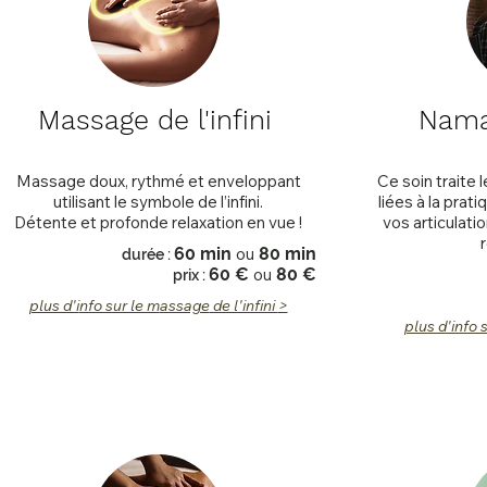
Massage de l'infini
Namas
Massage doux, rythmé et enveloppant
Ce soin traite
utilisant le symbole de l’infini.
liées à la prati
Détente et profonde relaxation en vue !
vos articulat
6
0 min
ou
80
min
dur
é
e :
60 €
ou
80
€
prix :
plus d'i
nfo sur le m
assage
de l'infini
>
plus d'info 
Nouveauté 2026
Nouveauté 2