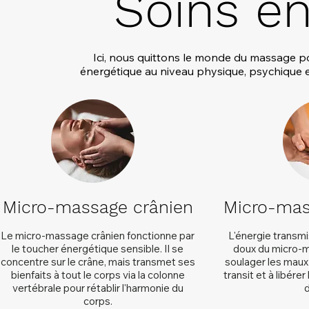
Soins én
Ici, nous quittons le monde du massage po
énergétique au niveau physique, psychique et 
Micro-massage crânien
Micro-mas
Le micro-massage crânien fonctionne par
L'énergie transm
le toucher énergétique sensible. Il se
doux du micro-m
concentre sur le crâne, mais transmet ses
soulager les maux 
bienfaits à tout le corps via la colonne
transit et à libér
vertébrale pour rétablir l'harmonie du
d
corps.