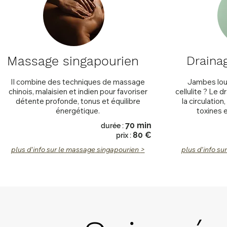
Massage singapourien
Draina
Il combine des techniques de massage
Jambes lour
chinois, malaisien et indien pour favoriser
cellulite ? Le 
détente profonde, tonus et équilibre
la circulatio
énergétique.
toxines e
7
0 min
dur
é
e :
80
€
prix :
plus d'i
nfo sur le m
assage
singapourien
>
plus d'i
nfo su