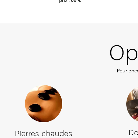
prix :
60 €
Op
Pour enco
Do
Pierres chaudes