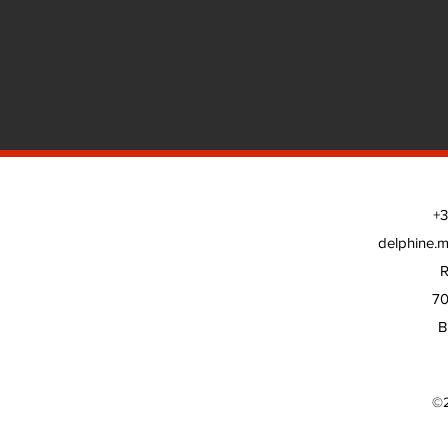
+3
delphine.
R
70
B
©2