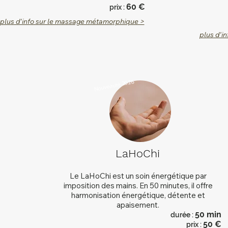
60 €
prix :
plus d'info sur le massage métamo
rphique >
plus d'in
Nouveauté 2026
LaHoChi
Le LaHoChi est un soin énergétique par
imposition des mains. En 50 minutes, il offre
harmonisation énergétique, détente et
apaisement.
50
min
dur
é
e :
5
0 €
prix :